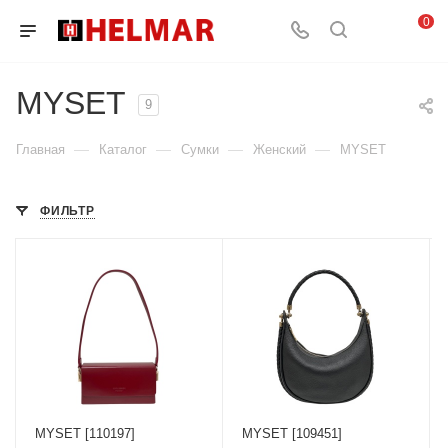
0
MYSET
9
—
—
—
—
Главная
Каталог
Сумки
Женский
MYSET
ФИЛЬТР
MYSET [110197]
MYSET [109451]