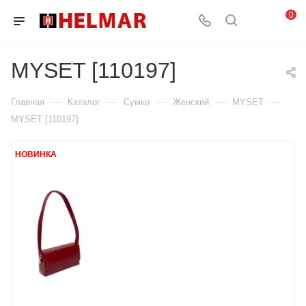
0
MYSET [110197]
—
—
—
—
—
Главная
Каталог
Сумки
Женский
MYSET
MYSET [110197]
НОВИНКА