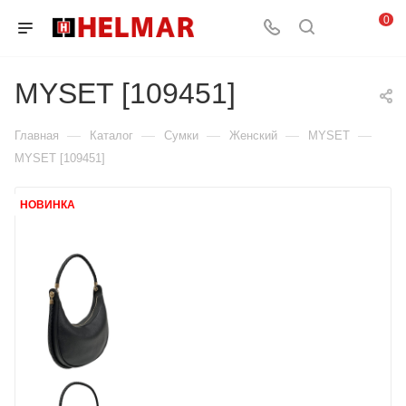
0
MYSET [109451]
—
—
—
—
—
Главная
Каталог
Сумки
Женский
MYSET
MYSET [109451]
НОВИНКА