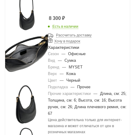
8 300
₽
Есть в наличии
Рассчитать доставку
Хочу в подарок
Характеристики
Сезон
—
Офисные
Вид
—
Сумка
Бренд
—
MYSET
Верх
—
Кожа
Цвет
—
Черный
Подкладка
—
Прочее
Прочие характеристики
—
Длина, см: 25;
Толщина, см: 6; Высота, см: 16; Высота
ручек, см: 26; Длина плечевого ремня, см:
67
Цена действительна только для интернет-
магазина и может отличаться от цен в
розничных магазинах