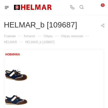
0
HELMAR_b [109687]
—
—
—
—
Главная
Каталог
Обувь
Обувь женская
—
HELMAR
HELMAR_b [109687]
НОВИНКА