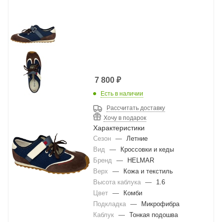
7 800
₽
Есть в наличии
Рассчитать доставку
Хочу в подарок
Характеристики
Сезон
—
Летние
Вид
—
Кроссовки и кеды
Бренд
—
HELMAR
Верх
—
Кожа и текстиль
Высота каблука
—
1.6
Цвет
—
Комби
Подкладка
—
Микрофибра
Каблук
—
Тонкая подошва