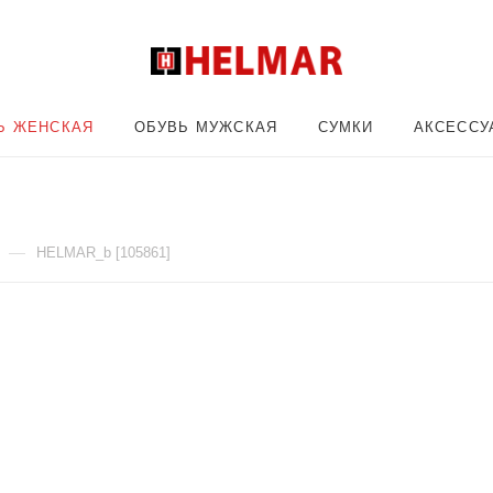
Ь ЖЕНСКАЯ
ОБУВЬ МУЖСКАЯ
СУМКИ
АКСЕССУ
—
HELMAR_b [105861]