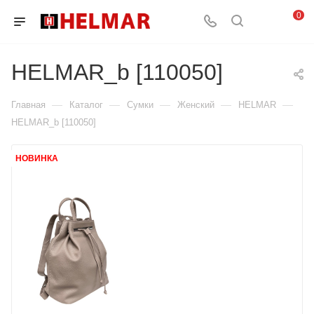
0
HELMAR_b [110050]
—
—
—
—
—
Главная
Каталог
Сумки
Женский
HELMAR
HELMAR_b [110050]
НОВИНКА