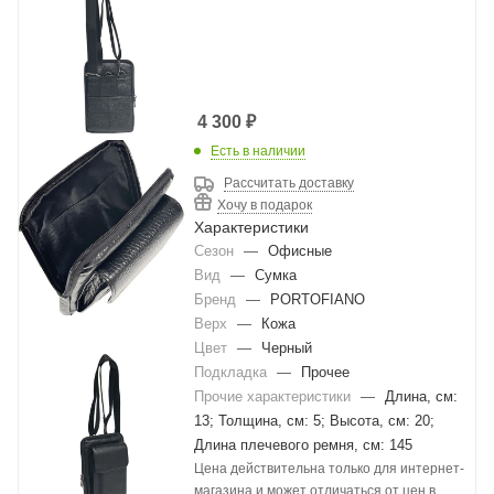
4 300
₽
Есть в наличии
Рассчитать доставку
Хочу в подарок
Характеристики
Сезон
—
Офисные
Вид
—
Сумка
Бренд
—
PORTOFIANO
Верх
—
Кожа
Цвет
—
Черный
Подкладка
—
Прочее
Прочие характеристики
—
Длина, см:
13; Толщина, см: 5; Высота, см: 20;
Длина плечевого ремня, см: 145
Цена действительна только для интернет-
магазина и может отличаться от цен в