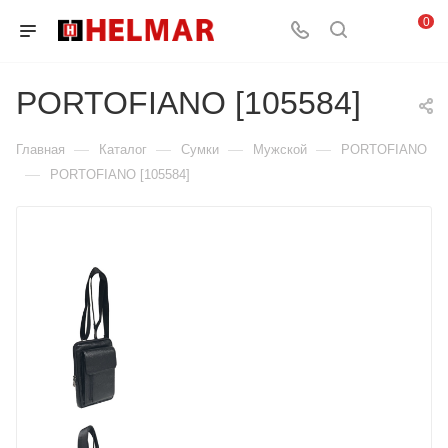
0
PORTOFIANO [105584]
—
—
—
—
Главная
Каталог
Сумки
Мужской
PORTOFIANO
—
PORTOFIANO [105584]