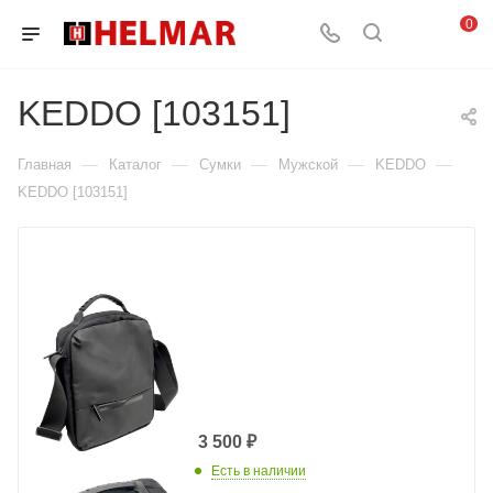
0
KEDDO [103151]
—
—
—
—
—
Главная
Каталог
Сумки
Мужской
KEDDO
KEDDO [103151]
3 500
₽
Есть в наличии