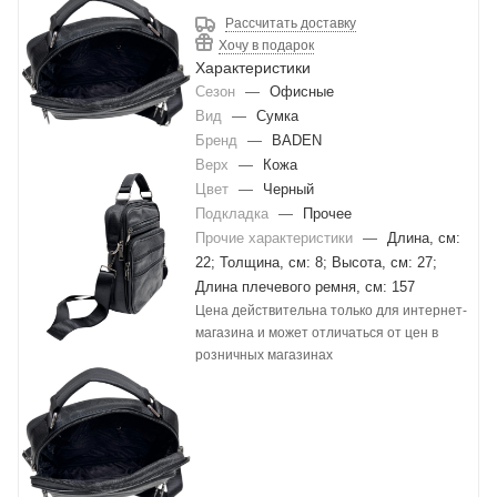
Рассчитать доставку
Хочу в подарок
Характеристики
Сезон
—
Офисные
Вид
—
Сумка
Бренд
—
BADEN
Верх
—
Кожа
Цвет
—
Черный
Подкладка
—
Прочее
Прочие характеристики
—
Длина, см:
22; Толщина, см: 8; Высота, см: 27;
Длина плечевого ремня, см: 157
Цена действительна только для интернет-
магазина и может отличаться от цен в
розничных магазинах