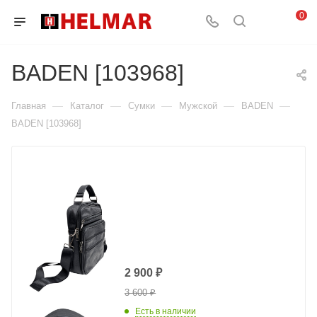
0
BADEN [103968]
—
—
—
—
—
Главная
Каталог
Сумки
Мужской
BADEN
BADEN [103968]
2 900
₽
3 600
₽
Есть в наличии