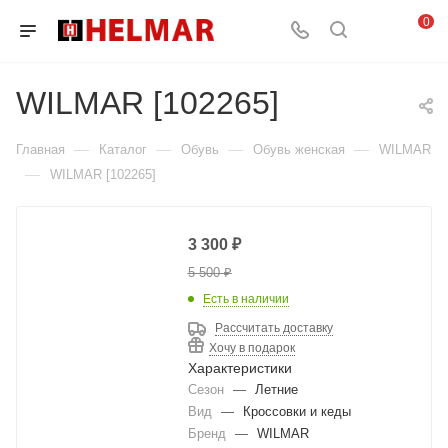
0
WILMAR [102265]
—
—
—
—
Главная
Каталог
Обувь
Обувь женская
WILMAR
—
WILMAR [102265]
3 300
₽
5 500
₽
Есть в наличии
Рассчитать доставку
Хочу в подарок
Характеристики
Сезон
—
Летние
Вид
—
Кроссовки и кеды
Бренд
—
WILMAR