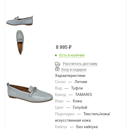
8 995
₽
Есть в наличии
Рассчитать доставку
Хочу в подарок
Характеристики
Сезон
—
Летние
Вид
—
Туфли
Бренд
—
TAMARIS
Верх
—
Кожа
Цвет
—
Голубой
Подкладка
—
Текстиль/кожа/
искусственная кожа
Каблук
—
Без каблука