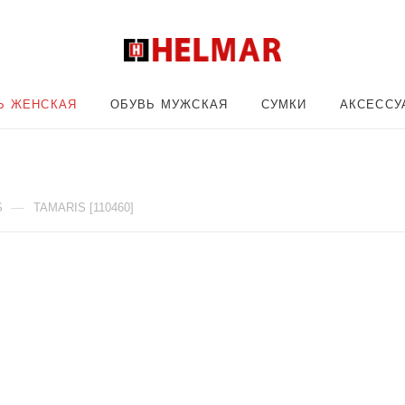
Ь ЖЕНСКАЯ
ОБУВЬ МУЖСКАЯ
СУМКИ
АКСЕССУ
—
S
TAMARIS [110460]