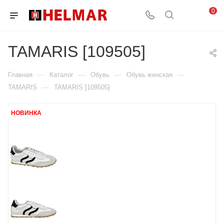
0
TAMARIS [109505]
—
—
—
—
Главная
Каталог
Обувь
Обувь женская
—
TAMARIS
TAMARIS [109505]
НОВИНКА