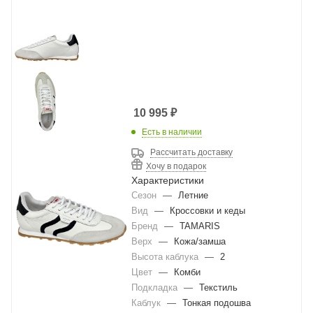
10 995
₽
Есть в наличии
Рассчитать доставку
Хочу в подарок
Характеристики
Сезон
—
Летние
Вид
—
Кроссовки и кеды
Бренд
—
TAMARIS
Верх
—
Кожа/замша
Высота каблука
—
2
Цвет
—
Комби
Подкладка
—
Текстиль
Каблук
—
Тонкая подошва