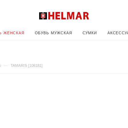
Ь ЖЕНСКАЯ
ОБУВЬ МУЖСКАЯ
СУМКИ
АКСЕССУ
—
S
TAMARIS [106181]