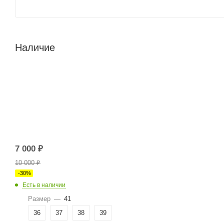
Наличие
7 000
₽
10 000
₽
-
30
%
Есть в наличии
Размер
—
41
36
37
38
39