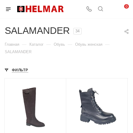
0
SALAMANDER
34
—
—
—
—
Главная
Каталог
Обувь
Обувь женская
SALAMANDER
ФИЛЬТР