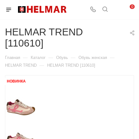
0
HELMAR TREND
[110610]
—
—
—
—
Главная
Каталог
Обувь
Обувь женская
—
HELMAR TREND
HELMAR TREND [110610]
НОВИНКА