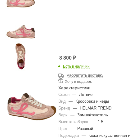
8 800
₽
Есть в наличии
Рассчитать доставку
Хочу в подарок
Характеристики
Сезон
—
Летние
Вид
—
Кроссовки и кеды
Бренд
—
HELMAR TREND
Верх
—
Замша/текстиль
Высота каблука
—
1.5
Цвет
—
Розовый
Подкладка
—
Кожа искусственная и