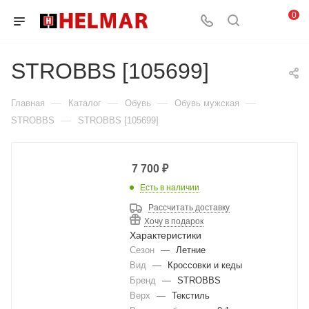
0
STROBBS [105699]
—
—
—
—
Главная
Каталог
Обувь
Обувь мужская
—
STROBBS
STROBBS [105699]
7 700
₽
Есть в наличии
Рассчитать доставку
Хочу в подарок
Характеристики
Сезон
—
Летние
Вид
—
Кроссовки и кеды
Бренд
—
STROBBS
Верх
—
Текстиль