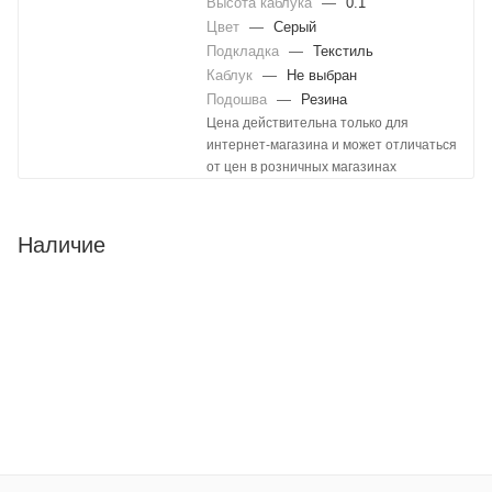
Высота каблука
—
0.1
Цвет
—
Серый
Подкладка
—
Текстиль
Каблук
—
Не выбран
Подошва
—
Резина
Цена действительна только для
интернет-магазина и может отличаться
от цен в розничных магазинах
Наличие