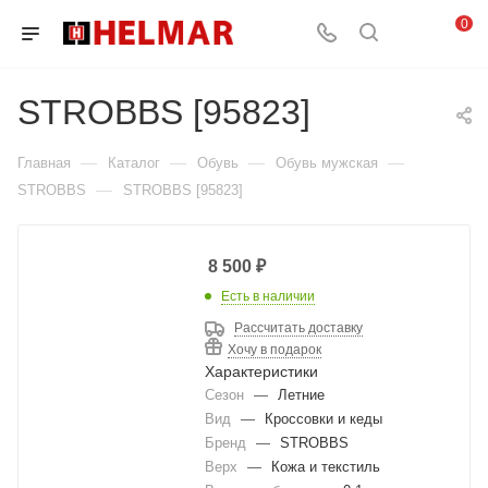
0
STROBBS [95823]
—
—
—
—
Главная
Каталог
Обувь
Обувь мужская
—
STROBBS
STROBBS [95823]
8 500
₽
Есть в наличии
Рассчитать доставку
Хочу в подарок
Характеристики
Сезон
—
Летние
Вид
—
Кроссовки и кеды
Бренд
—
STROBBS
Верх
—
Кожа и текстиль