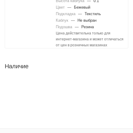
Высота каблука
—
0.1
Цвет
—
Бежевый
Подкладка
—
Текстиль
Каблук
—
Не выбран
Подошва
—
Резина
Цена действительна только для
интернет-магазина и может отличаться
от цен в розничных магазинах
Наличие