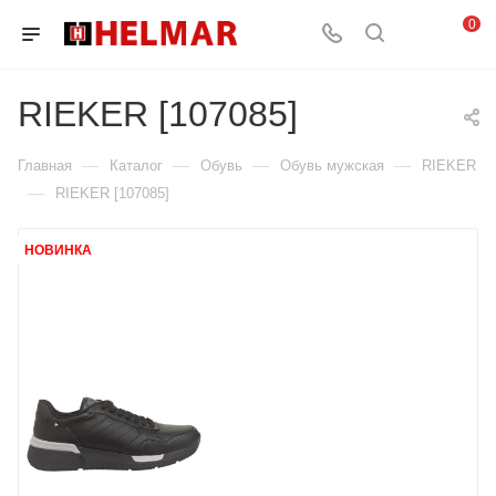
0
RIEKER [107085]
—
—
—
—
Главная
Каталог
Обувь
Обувь мужская
RIEKER
—
RIEKER [107085]
НОВИНКА