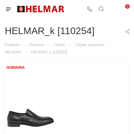
0
HELMAR_k [110254]
—
—
—
—
Главная
Каталог
Обувь
Обувь мужская
—
HELMAR
HELMAR_k [110254]
НОВИНКА