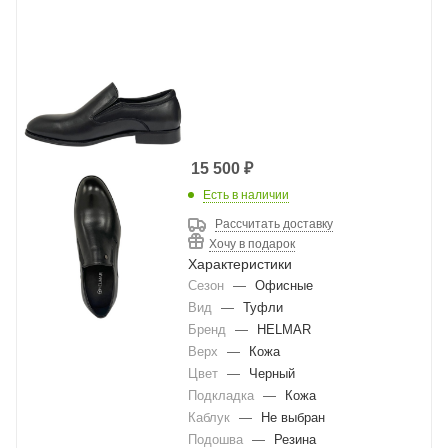
15 500
₽
Есть в наличии
Рассчитать доставку
Хочу в подарок
Характеристики
Сезон
—
Офисные
Вид
—
Туфли
Бренд
—
HELMAR
Верх
—
Кожа
Цвет
—
Черный
Подкладка
—
Кожа
Каблук
—
Не выбран
Подошва
—
Резина