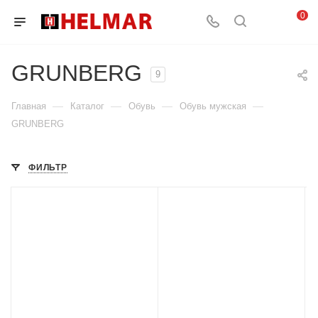
0
GRUNBERG
9
—
—
—
—
Главная
Каталог
Обувь
Обувь мужская
GRUNBERG
ФИЛЬТР