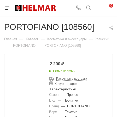
0
PORTOFIANO [108560]
—
—
—
Главная
Каталог
Косметика и аксессуары
Женский
—
—
PORTOFIANO
PORTOFIANO [108560]
2 200
₽
Есть в наличии
Рассчитать доставку
Хочу в подарок
Характеристики
Сезон
—
Прочее
Вид
—
Перчатки
Бренд
—
PORTOFIANO
Верх
—
Текстиль