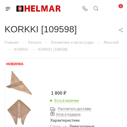
0
KORKKI [109598]
—
—
—
Главная
Каталог
Косметика и аксессуары
Женский
—
—
KORKKI
KORKKI [109598]
НОВИНКА
1 800
₽
Есть в наличии
Рассчитать доставку
Хочу в подарок
Характеристики
Сезон
—
Демисезонные