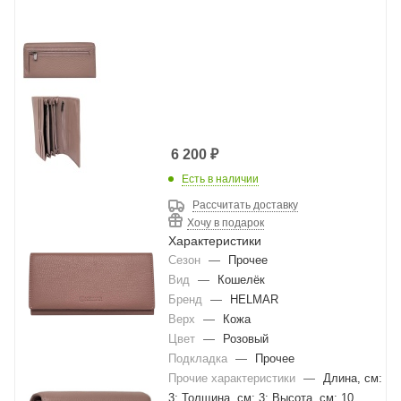
6 200
₽
Есть в наличии
Рассчитать доставку
Хочу в подарок
Характеристики
Сезон
—
Прочее
Вид
—
Кошелёк
Бренд
—
HELMAR
Верх
—
Кожа
Цвет
—
Розовый
Подкладка
—
Прочее
Прочие характеристики
—
Длина, см:
3; Толщина, см: 3; Высота, см: 10