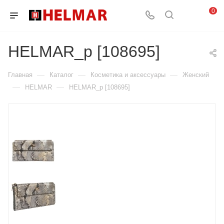
0
HELMAR_p [108695]
—
—
—
Главная
Каталог
Косметика и аксессуары
Женский
—
—
HELMAR
HELMAR_p [108695]