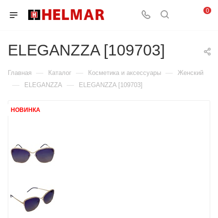
0
ELEGANZZA [109703]
—
—
—
Главная
Каталог
Косметика и аксессуары
Женский
—
—
ELEGANZZA
ELEGANZZA [109703]
НОВИНКА