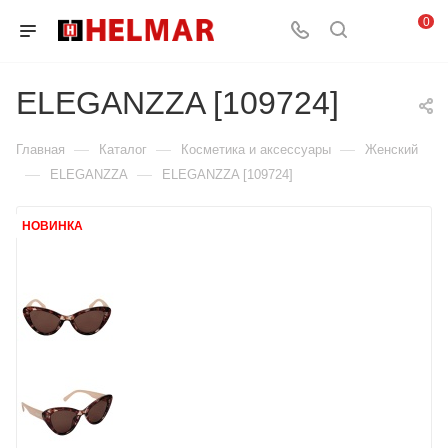
0
ELEGANZZA [109724]
—
—
—
Главная
Каталог
Косметика и аксессуары
Женский
—
—
ELEGANZZA
ELEGANZZA [109724]
НОВИНКА