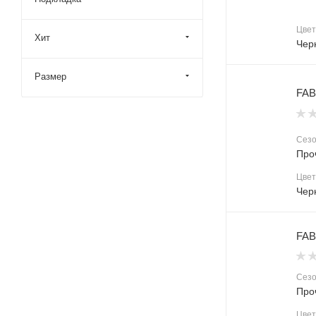
Цвет
Хит
Чер
Размер
FAB
Сез
Про
Цвет
Чер
FAB
Сез
Про
Цвет