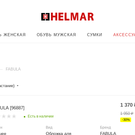
Ь ЖЕНСКАЯ
ОБУВЬ МУЖСКАЯ
СУМКИ
АКСЕССУ
—
FABULA
астание)
1 370
ULA [96887]
1 950
₽
Есть в наличии
-
30
%
он
Вид
Бренд
чее
Обложка для
FABULA