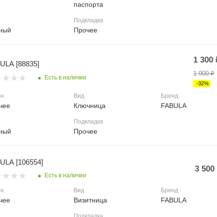
паспорта
Подкладка
ный
Прочее
1 300
ULA [88835]
1 900
₽
Есть в наличии
-
32
%
он
Вид
Бренд
чее
Ключница
FABULA
Подкладка
ный
Прочее
ULA [106554]
3 500
Есть в наличии
он
Вид
Бренд
чее
Визитница
FABULA
Подкладка