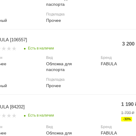
паспорта
Подкладка
ный
Прочее
ULA [106557]
3 200
Есть в наличии
он
Вид
Бренд
чее
Обложка для
FABULA
паспорта
Подкладка
ный
Прочее
1 190
ULA [84202]
1 700
₽
Есть в наличии
-
30
%
он
Вид
Бренд
чее
Обложка для
FABULA