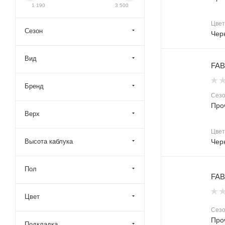
1 190
3 500
Цвет
Сезон
Чер
Вид
FAB
Бренд
Сез
Про
Верх
Цвет
Чер
Высота каблука
Пол
FAB
Цвет
Сез
Про
Подкладка