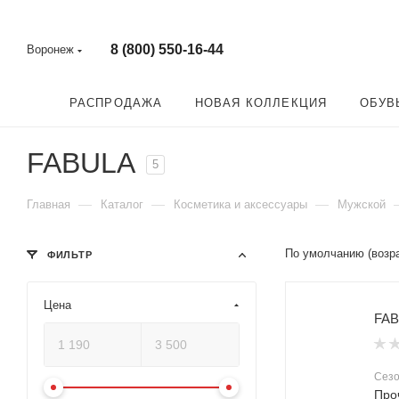
8 (800) 550-16-44
Воронеж
РАСПРОДАЖА
НОВАЯ КОЛЛЕКЦИЯ
ОБУВ
FABULA
5
—
—
—
Главная
Каталог
Косметика и аксессуары
Мужской
По умолчанию (возр
ФИЛЬТР
Цена
FAB
Сез
Про