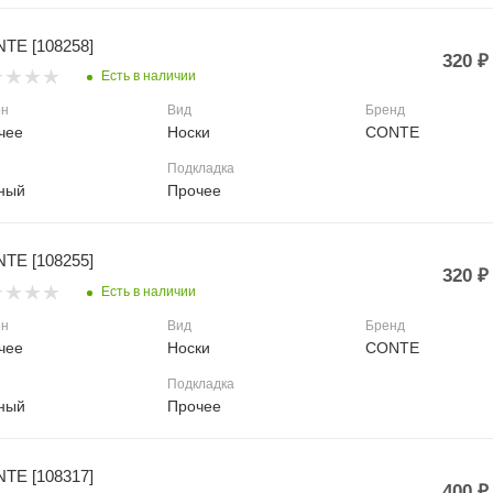
TE [108258]
320
₽
Есть в наличии
он
Вид
Бренд
чее
Носки
CONTE
Подкладка
ный
Прочее
TE [108255]
320
₽
Есть в наличии
он
Вид
Бренд
чее
Носки
CONTE
Подкладка
ный
Прочее
TE [108317]
400
₽