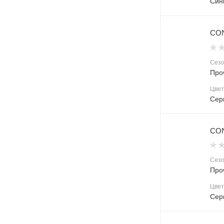
Син
CON
Сез
Про
Цвет
Сер
CON
Сез
Про
Цвет
Сер