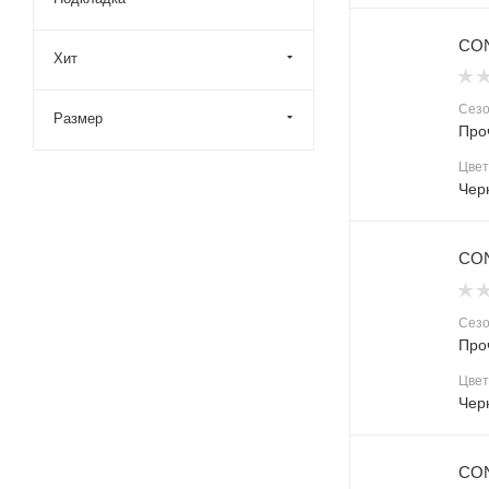
CON
Хит
Сез
Размер
Про
Цвет
Чер
CON
Сез
Про
Цвет
Чер
CON