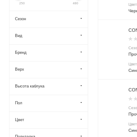
250
480
Цвет
Чер
Сезон
CON
Вид
Сез
Бренд
Про
Цвет
Верх
Син
Высота каблука
CON
Пол
Сез
Про
Цвет
Цвет
Син
Подкладка