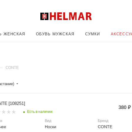
Ь ЖЕНСКАЯ
ОБУВЬ МУЖСКАЯ
СУМКИ
АКСЕССУ
—
CONTE
астание)
TE [108251]
380
₽
Есть в наличии
он
Вид
Бренд
чее
Носки
CONTE