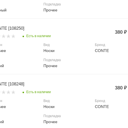
Подкладка
ный
Прочее
TE [108250]
380
₽
Есть в наличии
он
Вид
Бренд
чее
Носки
CONTE
Подкладка
ий
Прочее
TE [108248]
380
₽
Есть в наличии
он
Вид
Бренд
чее
Носки
CONTE
Подкладка
ий
Прочее