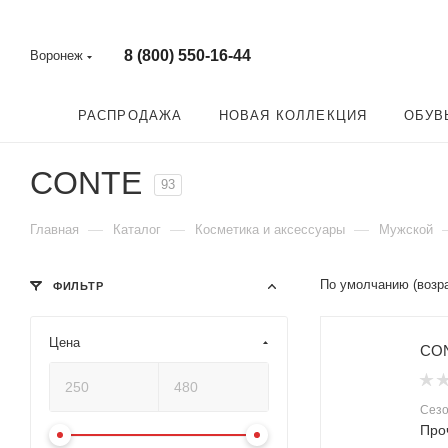
8 (800) 550-16-44
Воронеж
РАСПРОДАЖА
НОВАЯ КОЛЛЕКЦИЯ
ОБУВ
CONTE
93
—
—
—
Главная
Каталог
Косметика и аксессуары
Мужской
По умолчанию (возр
ФИЛЬТР
Цена
CON
Сез
Про