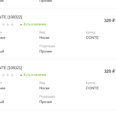
ий
Прочее
TE [108322]
320
₽
Есть в наличии
он
Вид
Бренд
чее
Носки
CONTE
Подкладка
ый
Прочее
TE [108321]
320
₽
Есть в наличии
он
Вид
Бренд
чее
Носки
CONTE
Подкладка
ый
Прочее