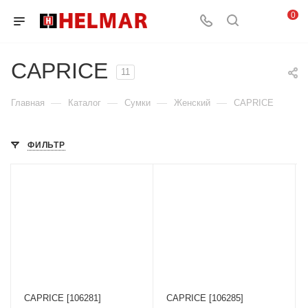
0
CAPRICE
11
—
—
—
—
Главная
Каталог
Сумки
Женский
CAPRICE
ФИЛЬТР
CAPRICE [106281]
CAPRICE [106285]