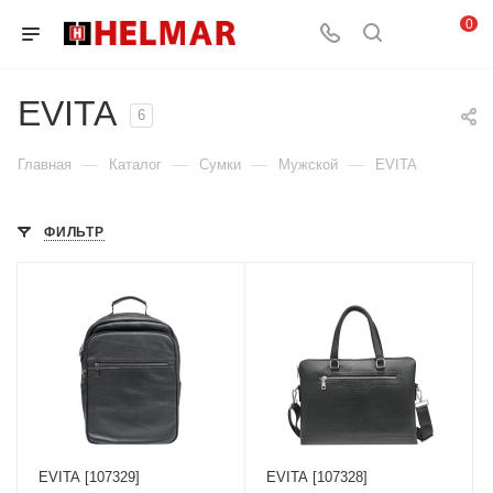
0
EVITA
6
—
—
—
—
Главная
Каталог
Сумки
Мужской
EVITA
ФИЛЬТР
EVITA [107329]
EVITA [107328]