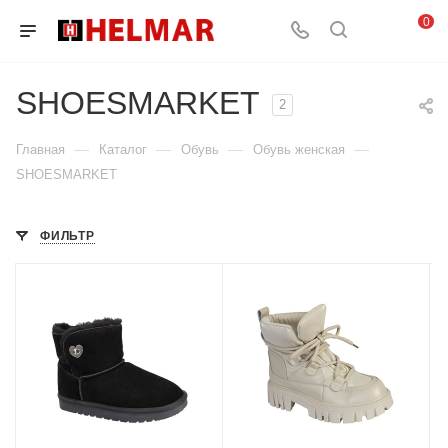
0
SHOESMARKET
2
—
—
—
—
Главная
Каталог
Обувь
Обувь женская
SHOESMARKET
ФИЛЬТР