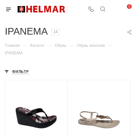
0
IPANEMA
14
—
—
—
—
Главная
Каталог
Обувь
Обувь женская
IPANEMA
ФИЛЬТР