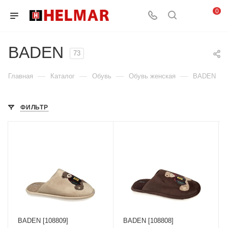
0
BADEN
73
—
—
—
—
Главная
Каталог
Обувь
Обувь женская
BADEN
ФИЛЬТР
BADEN [108809]
BADEN [108808]