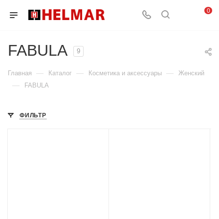
0
FABULA
9
—
—
—
Главная
Каталог
Косметика и аксессуары
Женский
—
FABULA
ФИЛЬТР