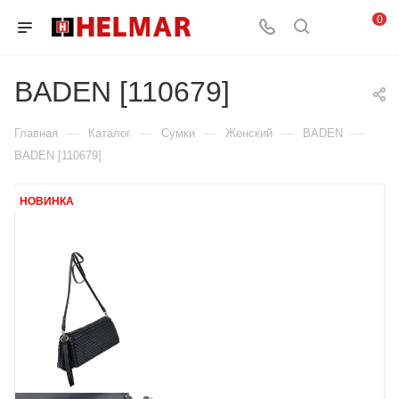
0
BADEN [110679]
—
—
—
—
—
Главная
Каталог
Сумки
Женский
BADEN
BADEN [110679]
НОВИНКА