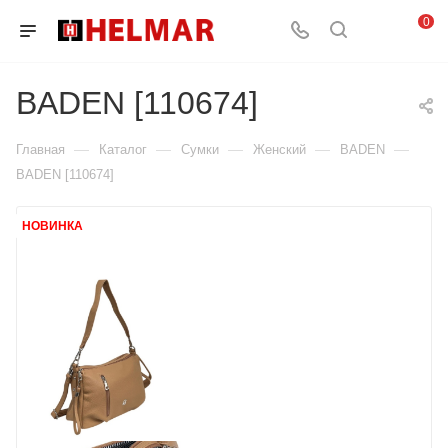
0
BADEN [110674]
—
—
—
—
—
Главная
Каталог
Сумки
Женский
BADEN
BADEN [110674]
НОВИНКА