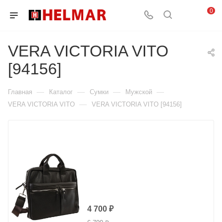
0
VERA VICTORIA VITO
[94156]
—
—
—
—
Главная
Каталог
Сумки
Мужской
—
VERA VICTORIA VITO
VERA VICTORIA VITO [94156]
4 700
₽