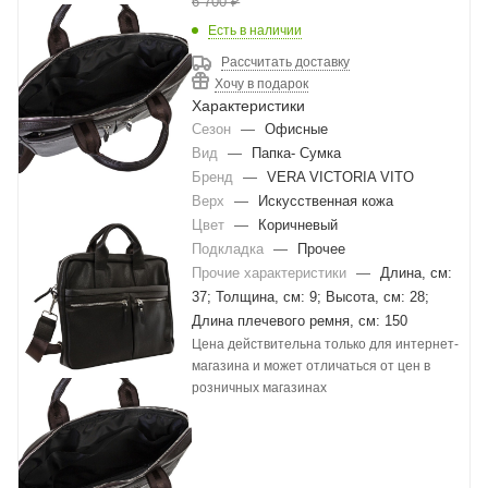
6 700
₽
Есть в наличии
Рассчитать доставку
Хочу в подарок
Характеристики
Сезон
—
Офисные
Вид
—
Папка- Сумка
Бренд
—
VERA VICTORIA VITO
Верх
—
Искусственная кожа
Цвет
—
Коричневый
Подкладка
—
Прочее
Прочие характеристики
—
Длина, см:
37; Толщина, см: 9; Высота, см: 28;
Длина плечевого ремня, см: 150
Цена действительна только для интернет-
магазина и может отличаться от цен в
розничных магазинах