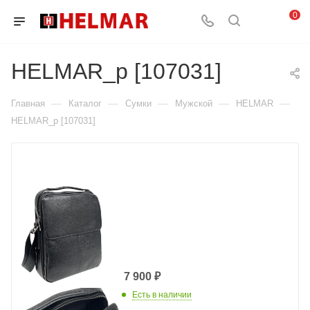
0
HELMAR_p [107031]
—
—
—
—
—
Главная
Каталог
Сумки
Мужской
HELMAR
HELMAR_p [107031]
7 900
₽
Есть в наличии