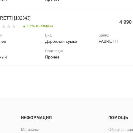
RETTI [102343]
4 990
Есть в наличии
он
Вид
Бренд
чее
Дорожная сумка
FABRETTI
Подкладка
ный
Прочее
ИНФОРМАЦИЯ
ПОМОЩЬ
Магазины
Обратная свя