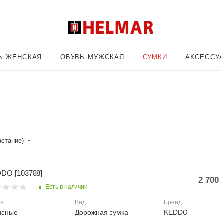
Ь ЖЕНСКАЯ
ОБУВЬ МУЖСКАЯ
СУМКИ
АКСЕССУ
астание)
DO [103788]
2 700
Есть в наличии
он
Вид
Бренд
сные
Дорожная сумка
KEDDO