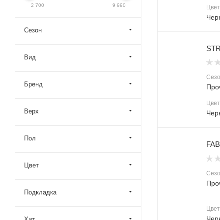
2 700
9 990
Цвет
Чер
Сезон
STR
Вид
Сез
Бренд
Про
Цвет
Верх
Чер
Пол
FAB
Цвет
Сез
Про
Подкладка
Цвет
Чер
Хит