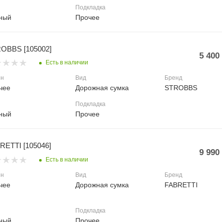
Подкладка
ный
Прочее
OBBS [105002]
5 400
Есть в наличии
он
Вид
Бренд
чее
Дорожная сумка
STROBBS
Подкладка
ный
Прочее
RETTI [105046]
9 990
Есть в наличии
он
Вид
Бренд
чее
Дорожная сумка
FABRETTI
Подкладка
ный
Прочее