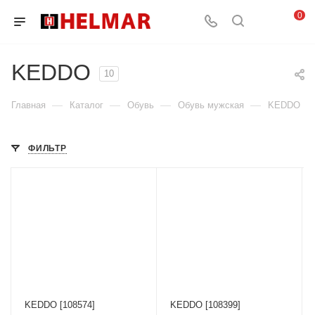
0
KEDDO
10
—
—
—
—
Главная
Каталог
Обувь
Обувь мужская
KEDDO
ФИЛЬТР
KEDDO [108574]
KEDDO [108399]