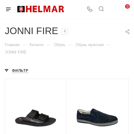
0
JONNI FIRE
4
—
—
—
—
Главная
Каталог
Обувь
Обувь мужская
JONNI FIRE
ФИЛЬТР