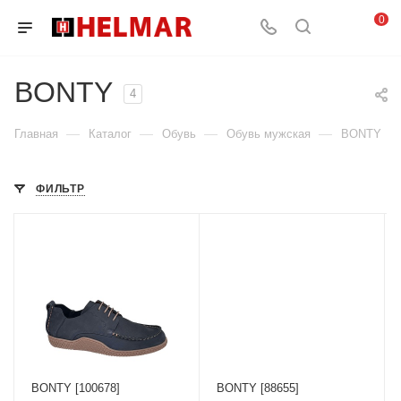
0
BONTY
4
—
—
—
—
Главная
Каталог
Обувь
Обувь мужская
BONTY
ФИЛЬТР
BONTY [100678]
BONTY [88655]