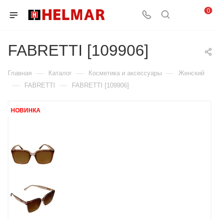
0
FABRETTI [109906]
—
—
—
Главная
Каталог
Косметика и аксессуары
Женский
—
—
FABRETTI
FABRETTI [109906]
НОВИНКА