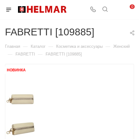
0
FABRETTI [109885]
—
—
—
Главная
Каталог
Косметика и аксессуары
Женский
—
—
FABRETTI
FABRETTI [109885]
НОВИНКА