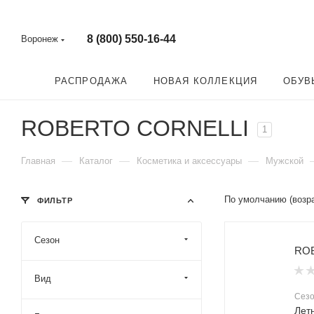
8 (800) 550-16-44
Воронеж
РАСПРОДАЖА
НОВАЯ КОЛЛЕКЦИЯ
ОБУВ
ROBERTO CORNELLI
1
—
—
—
Главная
Каталог
Косметика и аксессуары
Мужской
По умолчанию (возр
ФИЛЬТР
Сезон
ROB
Вид
Сез
Лет