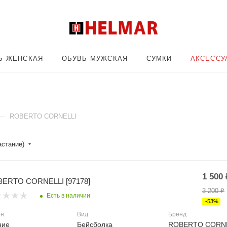
Ь ЖЕНСКАЯ
ОБУВЬ МУЖСКАЯ
СУМКИ
АКСЕССУ
—
ROBERTO CORNELLI
астание)
1 500
ERTO CORNELLI [97178]
3 200
₽
Есть в наличии
-
53
%
он
Вид
Бренд
ние
Бейсболка
ROBERTO CORN