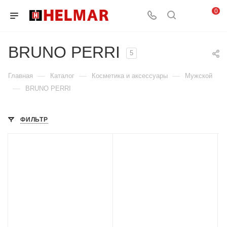
0
BRUNO PERRI
5
—
—
—
Главная
Каталог
Косметика и аксессуары
Мужской
—
BRUNO PERRI
ФИЛЬТР